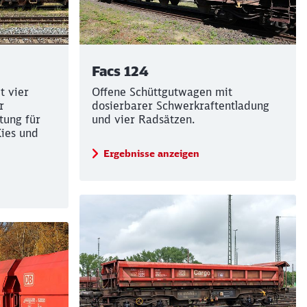
Schließen
Schließen
Facs 124
t vier
Offene Schüttgutwagen mit
r
dosierbarer Schwerkraftentladung
tung für
und vier Radsätzen.
Kies und
Ergebnisse anzeigen