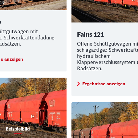
0
üttgutwagen mit
Falns 121
r Schwerkraftentladung
adsätzen.
Offene Schüttgutwagen mi
Schl
Möchten Sie zu
weitergeleitet werden?
schlagartiger Schwerkraft
hydraulischem
se anzeigen
Klappenverschlusssystem 
Radsätzen.
Abbrechen
Weiter
Ergebnisse anzeigen