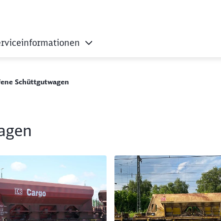
rviceinformationen
 Schüttgutwagen
fene Schüttgutwagen
wagen