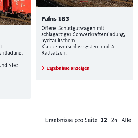
Falns 183
Offene Schüttgutwagen mit
schlagartiger Schwerkraftentladung,
hydraulischem
t
Klappenverschlusssystem und 4
entladung,
Radsätzen.
und vier
Ergebnisse anzeigen
Ergebnisse 
Ergebni
Er
Ergebnisse pro Seite
12
24
Alle