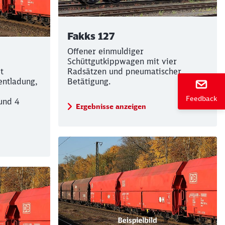
Fakks 127
Offener einmuldiger
Schüttgutkippwagen mit vier
t
ießen
Radsätzen und pneumatischer
entladung,
Betätigung.
Feedback
und 4
Ergebnisse anzeigen