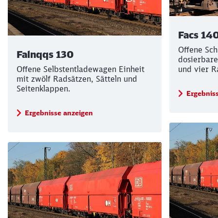
Facs 14
Offene Sch
Falnqqs 130
dosierbare
Offene Selbstentladewagen Einheit
und vier R
mit zwölf Radsätzen, Sätteln und
Seitenklappen.
Ergebnis
Ergebnisse anzeigen