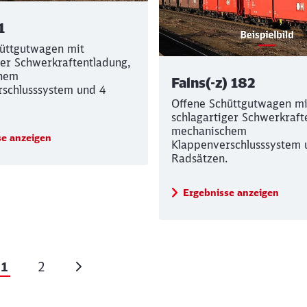
1
üttgutwagen mit
ger Schwerkraftentladung,
chem
Falns(-z) 182
schlusssystem und 4
Offene Schüttgutwagen mi
schlagartiger Schwerkraft
mechanischem
se anzeigen
Klappenverschlusssystem 
Radsätzen.
Ergebnisse anzeigen
1
2