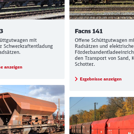
33
Facns 141
üttgutwagen mit
Offene Schüttgutwagen mi
r Schwerkraftentladung
Radsätzen und elektrische
adsätzen.
Förderbandentladeeinrich
den Transport von Sand, 
Schotter.
se anzeigen
Ergebnisse anzeigen
Rückruf