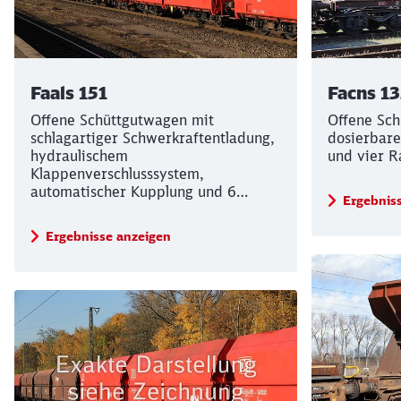
Faals 151
Facns 1
Offene Schüttgutwagen mit
Offene Sch
schlagartiger Schwerkraftentladung,
dosierbare
hydraulischem
und vier R
Klappenverschlusssystem,
automatischer Kupplung und 6
Ergebnis
Radsätzen.
Ergebnisse anzeigen