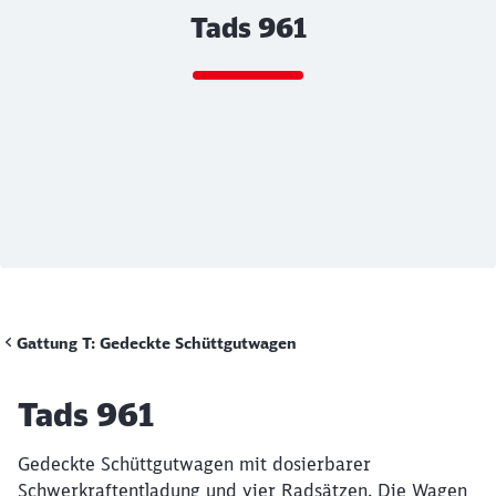
Tads 961
Rückruf
Ende des Sliders
Gattung T: Gedeckte Schüttgutwagen
Artikel:
Tads 961
Gedeckte Schüttgutwagen mit dosierbarer
Schwerkraftentladung und vier Radsätzen. Die Wagen