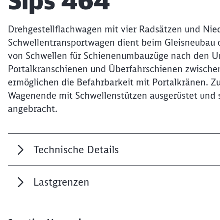
Artikel:
Slps 464
Drehgestellflachwagen mit vier Radsätzen und Nie
Schwellentransportwagen dient beim Gleisneubau o
von Schwellen für Schienenumbauzüge nach den U
Portalkranschienen und Überfahrschienen zwisch
ermöglichen die Befahrbarkeit mit Portalkränen. 
Wagenende mit Schwellenstützen ausgerüstet und s
angebracht.
Technische Details
Lastgrenzen