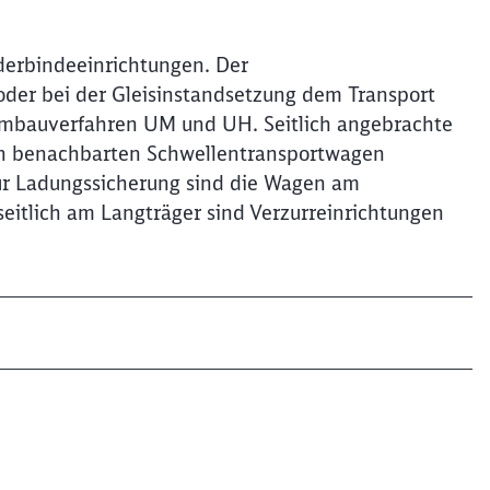
Schl
derbindeeinrichtungen. Der
Möchten Sie zu
weitergeleitet werden?
der bei der Gleisinstandsetzung dem Transport
mbauverfahren UM und UH. Seitlich angebrachte
Abbrechen
Weiter
en benachbarten Schwellentransportwagen
Zur Ladungssicherung sind die Wagen am
eitlich am Langträger sind Verzurreinrichtungen