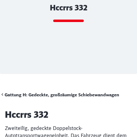
Hccrrs 332
Rückruf
Ende des Sliders
Gattung H: Gedeckte, großräumige Schiebewandwagen
Artikel:
Hccrrs 332
Zweiteilig, gedeckte Doppelstock-
Autotransportwageneinheit. Das Fahrzeug dient dem