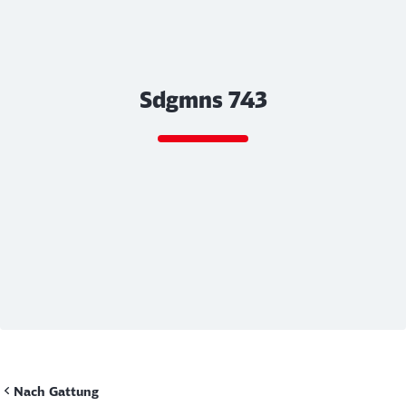
Sdgmns 743
Rückruf
Ende des Sliders
Nach Gattung